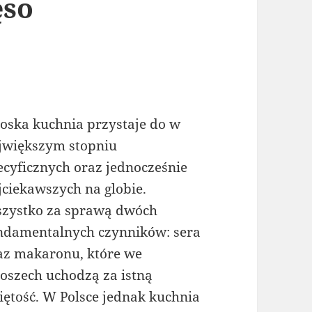
ęso
oska kuchnia przystaje do w
jwiększym stopniu
ecyficznych oraz jednocześnie
jciekawszych na globie.
zystko za sprawą dwóch
ndamentalnych czynników: sera
az makaronu, które we
oszech uchodzą za istną
iętość. W Polsce jednak kuchnia