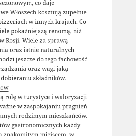
 sezonowym, co daje
 we Włoszech kosztują zupełnie
pizzeriach w innych krajach. Co
wiele pokaźniejszą renomą, niż
 w Rosji. Wiele za sprawą
nia oraz istnie naturalnych
odzi jeszcze do tego fachowość
rządzania oraz wagi jaką
z dobieraniu składników.
kow
 rolę w turystyce i waloryzacji
 ważne w zaspokajaniu pragnień
samych rodzimym mieszkańców.
któw gastronomicznych każdy
 są znakomitym miejscem, w