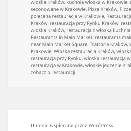
włoska Kraków
,
kuchnia włoska w Krakowie
,
sezonowane w Krakowie
,
Pizza Kraków
,
Pizz
polecana restauracja w Krakowie
,
Restauracj
Kraków
,
restauracja przy Rynku Kraków
,
rest
włoska Kraków
,
restauracja z włoską kuchni
Restaurants in Main Market
,
restaurants ma
near Main Market Square
,
Trattoria Kraków
,
Krakowie
,
Włoska restauracja Kraków
,
włosk
restauracja przy Rynku
,
włoska restauracja 
restauracja w Krakowie
,
włoskie jedzenie Kr
zobacz o restauracji
Dumnie wspierane przez WordPress