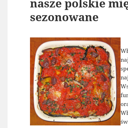
nasze polskie mi
sezonowane
Wł
na
sp
na
Ws
fu
or
Wł
św