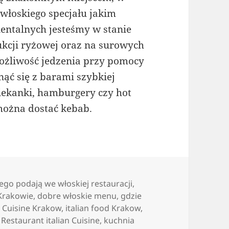
włoskiego specjału jakim
ientalnych jesteśmy w stanie
kcji ryżowej oraz na surowych
ożliwość jedzenia przy pomocy
nąć się z barami szybkiej
iekanki, hamburgery czy hot
można dostać kebab.
ego podają we włoskiej restauracji
,
Krakowie
,
dobre włoskie menu
,
gdzie
n Cuisine Krakow
,
italian food Krakow
,
Restaurant italian Cuisine
,
kuchnia