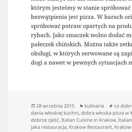
którym jesteśmy w stanie spróbować 
bezwątpienia jest pizza. W barach or
spróbować potraw opartych na produ
rybach. Jako smaczek wolno dodać m
pałeczek chińskich. Można także zetk
obsługi, w których serwowane są zap
dogi a nawet w pewnych sytuacjach 
Data
Kategorie
Tagi
28 września 2015
kulinaria
co dobr
publikacji
dania włoskiej kuchni
,
dobra włoska pizza w 
dobrze zjeść
,
Italian Cuisine in Krakow
,
Italia
jaka restauracja
,
Krakow Restaurant
,
Krakow 