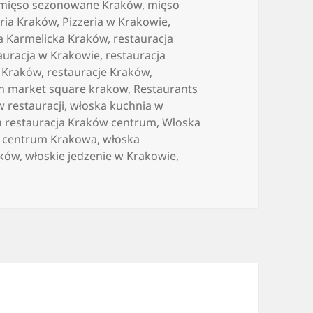
mięso sezonowane Kraków
,
mięso
eria Kraków
,
Pizzeria w Krakowie
,
a Karmelicka Kraków
,
restauracja
auracja w Krakowie
,
restauracja
a Kraków
,
restauracje Kraków
,
in market square krakow
,
Restaurants
w restauracji
,
włoska kuchnia w
a restauracja Kraków centrum
,
Włoska
w centrum Krakowa
,
włoska
aków
,
włoskie jedzenie w Krakowie
,