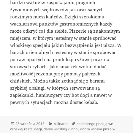
bardzo ważne w zaspokajaniu pragnień
żywieniowych wędrowców jak oraz samych
rodzimym mieszkańców. Dzięki szerokiemu
wachlarzowi punktów gastronomicznych każdy
może odkryć coś dla siebie. Pizzerie są znakomitym
miejscem, w którym jesteśmy w stanie spróbować
włoskiego specjału jakim bezwątpienia jest pizza. W
barach orientalnych jesteśmy w stanie spróbować
potraw opartych na produkcji ryżowej oraz na
surowych rybach. Jako smaczek wolno dodać
możliwość jedzenia przy pomocy pałeczek
chińskich. Można także zetknąć się z barami
szybkiej obsługi, w których serwowane są
zapiekanki, hamburgery czy hot dogi a nawet w
pewnych sytuacjach można dostać kebab.
Data
Kategorie
Tagi
28 września 2015
kulinaria
co dobrego podają we
publikacji
włoskiej restauracji
,
dania włoskiej kuchni
,
dobra włoska pizza w