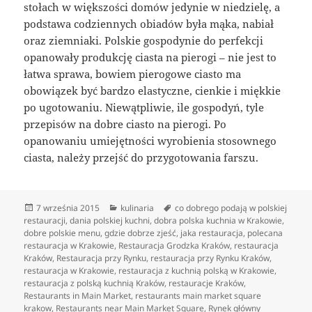
stołach w większości domów jedynie w niedzielę, a
podstawa codziennych obiadów była mąka, nabiał
oraz ziemniaki. Polskie gospodynie do perfekcji
opanowały produkcję ciasta na pierogi – nie jest to
łatwa sprawa, bowiem pierogowe ciasto ma
obowiązek być bardzo elastyczne, cienkie i miękkie
po ugotowaniu. Niewątpliwie, ile gospodyń, tyle
przepisów na dobre ciasto na pierogi. Po
opanowaniu umiejętności wyrobienia stosownego
ciasta, należy przejść do przygotowania farszu.
Data
Kategorie
Tagi
7 września 2015
kulinaria
co dobrego podają w polskiej
publikacji
restauracji
,
dania polskiej kuchni
,
dobra polska kuchnia w Krakowie
,
dobre polskie menu
,
gdzie dobrze zjeść
,
jaka restauracja
,
polecana
restauracja w Krakowie
,
Restauracja Grodzka Kraków
,
restauracja
Kraków
,
Restauracja przy Rynku
,
restauracja przy Rynku Kraków
,
restauracja w Krakowie
,
restauracja z kuchnią polską w Krakowie
,
restauracja z polską kuchnią Kraków
,
restauracje Kraków
,
Restaurants in Main Market
,
restaurants main market square
krakow
,
Restaurants near Main Market Square
,
Rynek główny