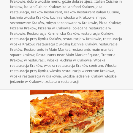
Krakowie
,
dobre włoskie menu
,
gdzie dobrze zjeść
,
Italian Cuisine in
Krakow
,
Italian Cuisine Krakow
,
italian food Krakow
,
jaka
restauracja
,
Krakow Restaurant
,
Krakow Restaurant italian Cuisine
,
kuchnia włoska Kraków
,
kuchnia włoska w Krakowie
,
mięso
sezonowane Kraków
,
mięso sezonowane w Krakowie
,
Pizza Kraków
,
Pizzeria Kraków
,
Pizzeria w Krakowie
,
polecana restauracja w
Krakowie
,
Restauracja Karmelicka Kraków
,
restauracja Kraków
,
restauracja przy Rynku Kraków
,
restauracja w Krakowie
,
restauracja
włoska Kraków
,
restauracja z włoską kuchnia Kraków
,
restauracje
Kraków
,
Restaurants in Main Market
,
restaurants main market
square krakow
,
Restaurants near Main Market Square
,
Trattoria
Kraków
,
w restauracji
,
włoska kuchnia w Krakowie
,
Włoska
restauracja Kraków
,
włoska restauracja Kraków centrum
,
Włoska
restauracja przy Rynku
,
włoska restauracja w centrum Krakowa
,
włoska restauracja w Krakowie
,
włoskie jedzenie Kraków
,
włoskie
jedzenie w Krakowie
,
zobacz o restauracji