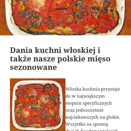
Dania kuchni włoskiej i
także nasze polskie mięso
sezonowane
Włoska kuchnia przystaje
do w największym
stopniu specyficznych
oraz jednocześnie
najciekawszych na globie.
Wszystko za sprawą