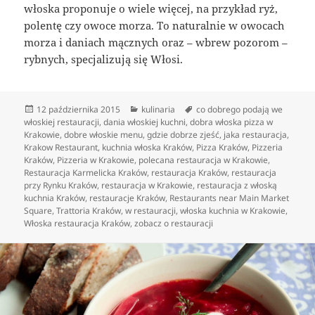
włoska proponuje o wiele więcej, na przykład ryż,
polentę czy owoce morza. To naturalnie w owocach
morza i daniach mącznych oraz – wbrew pozorom –
rybnych, specjalizują się Włosi.
Data
Kategorie
Tagi
12 października 2015
kulinaria
co dobrego podają we
publikacji
włoskiej restauracji
,
dania włoskiej kuchni
,
dobra włoska pizza w
Krakowie
,
dobre włoskie menu
,
gdzie dobrze zjeść
,
jaka restauracja
,
Krakow Restaurant
,
kuchnia włoska Kraków
,
Pizza Kraków
,
Pizzeria
Kraków
,
Pizzeria w Krakowie
,
polecana restauracja w Krakowie
,
Restauracja Karmelicka Kraków
,
restauracja Kraków
,
restauracja
przy Rynku Kraków
,
restauracja w Krakowie
,
restauracja z włoską
kuchnia Kraków
,
restauracje Kraków
,
Restaurants near Main Market
Square
,
Trattoria Kraków
,
w restauracji
,
włoska kuchnia w Krakowie
,
Włoska restauracja Kraków
,
zobacz o restauracji