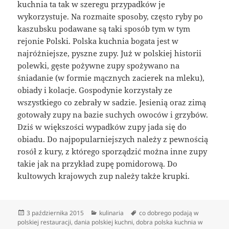
kuchnia ta tak w szeregu przypadków je
wykorzystuje. Na rozmaite sposoby, często ryby po
kaszubsku podawane są taki sposób tym w tym
rejonie Polski. Polska kuchnia bogata jest w
najróżniejsze, pyszne zupy. Już w polskiej historii
polewki, gęste pożywne zupy spożywano na
śniadanie (w formie mącznych zacierek na mleku),
obiady i kolacje. Gospodynie korzystały ze
wszystkiego co zebrały w sadzie. Jesienią oraz zimą
gotowały zupy na bazie suchych owoców i grzybów.
Dziś w większości wypadków zupy jada się do
obiadu. Do najpopularniejszych należy z pewnością
rosół z kury, z którego sporządzić można inne zupy
takie jak na przykład zupę pomidorową. Do
kultowych krajowych zup należy także krupki.
Data
Kategorie
Tagi
3 października 2015
kulinaria
co dobrego podają w
publikacji
polskiej restauracji
,
dania polskiej kuchni
,
dobra polska kuchnia w