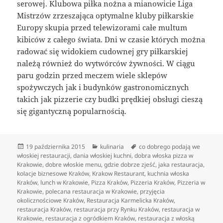
serowej. Klubowa piłka nożna a mianowicie Liga
Mistrzów zrzeszająca optymalne kluby piłkarskie
Europy skupia przed telewizorami całe multum
kibiców z całego świata. Dni w czasie których można
radować się widokiem cudownej gry piłkarskiej
należą również do wytwórców żywności. W ciągu
paru godzin przed meczem wiele sklepów
spożywczych jak i budynków gastronomicznych
takich jak pizzerie czy budki prędkiej obsługi cieszą
się gigantyczną popularnością.
Data
Kategorie
Tagi
19 października 2015
kulinaria
co dobrego podają we
publikacji
włoskiej restauracji
,
dania włoskiej kuchni
,
dobra włoska pizza w
Krakowie
,
dobre włoskie menu
,
gdzie dobrze zjeść
,
jaka restauracja
,
kolacje biznesowe Kraków
,
Krakow Restaurant
,
kuchnia włoska
Kraków
,
lunch w Krakowie
,
Pizza Kraków
,
Pizzeria Kraków
,
Pizzeria w
Krakowie
,
polecana restauracja w Krakowie
,
przyjęcia
okolicznościowe Kraków
,
Restauracja Karmelicka Kraków
,
restauracja Kraków
,
restauracja przy Rynku Kraków
,
restauracja w
Krakowie
,
restauracja z ogródkiem Kraków
,
restauracja z włoską