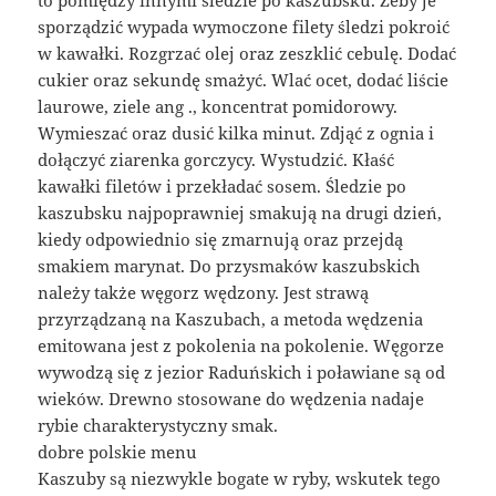
to pomiędzy innymi śledzie po kaszubsku. Żeby je
sporządzić wypada wymoczone filety śledzi pokroić
w kawałki. Rozgrzać olej oraz zeszklić cebulę. Dodać
cukier oraz sekundę smażyć. Wlać ocet, dodać liście
laurowe, ziele ang ., koncentrat pomidorowy.
Wymieszać oraz dusić kilka minut. Zdjąć z ognia i
dołączyć ziarenka gorczycy. Wystudzić. Kłaść
kawałki filetów i przekładać sosem. Śledzie po
kaszubsku najpoprawniej smakują na drugi dzień,
kiedy odpowiednio się zmarnują oraz przejdą
smakiem marynat. Do przysmaków kaszubskich
należy także węgorz wędzony. Jest strawą
przyrządzaną na Kaszubach, a metoda wędzenia
emitowana jest z pokolenia na pokolenie. Węgorze
wywodzą się z jezior Raduńskich i poławiane są od
wieków. Drewno stosowane do wędzenia nadaje
rybie charakterystyczny smak.
dobre polskie menu
Kaszuby są niezwykle bogate w ryby, wskutek tego