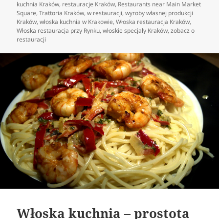
kuchnia Kraków
,
restauracje Kraków
,
Restaurants near Main Market
Square
,
Trattoria Kraków
,
w restauracji
,
wyroby własnej produkcji
Kraków
,
włoska kuchnia w Krakowie
,
Włoska restauracja Kraków
,
Włoska restauracja przy Rynku
,
włoskie specjały Kraków
,
zobacz o
restauracji
Włoska kuchnia – prostota