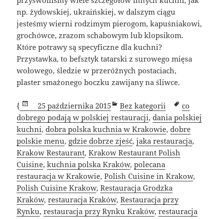
przyswoiliśmy wiele szczegółów innych kuchni, jak
np. żydowskiej, ukraińskiej, w dalszym ciągu
jesteśmy wierni rodzimym pierogom, kapuśniakowi,
grochówce, zrazom schabowym lub klopsikom.
Które potrawy są specyficzne dla kuchni?
Przystawka, to befsztyk tatarski z surowego mięsa
wołowego, śledzie w przeróżnych postaciach,
plaster smażonego boczku zawijany na śliwce.
Data
Kategorie
Tagi
{
25 października 2015
Bez kategorii
co
publikacji
dobrego podają w polskiej restauracji
,
dania polskiej
kuchni
,
dobra polska kuchnia w Krakowie
,
dobre
polskie menu
,
gdzie dobrze zjeść
,
jaka restauracja
,
Krakow Restaurant
,
Krakow Restaurant Polish
Cuisine
,
kuchnia polska Kraków
,
polecana
restauracja w Krakowie
,
Polish Cuisine in Krakow
,
Polish Cuisine Krakow
,
Restauracja Grodzka
Kraków
,
restauracja Kraków
,
Restauracja przy
Rynku
,
restauracja przy Rynku Kraków
,
restauracja