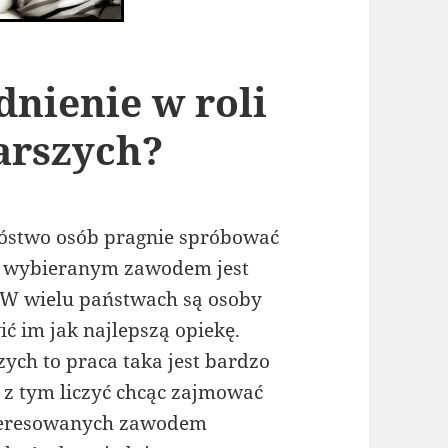
dnienie w roli
arszych?
óstwo osób pragnie spróbować
le wybieranym zawodem jest
. W wielu państwach są osoby
ć im jak najlepszą opiekę.
szych to praca taka jest bardzo
 z tym liczyć chcąc zajmować
nteresowanych zawodem