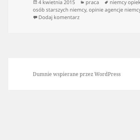
Data
Kategorie
Tagi
4 kwietnia 2015
praca
niemcy opie
publikacji
osób starszych niemcy
,
opinie agencje niemc
do Wyjazdy zagraniczne –
Dodaj komentarz
Dumnie wspierane przez WordPress