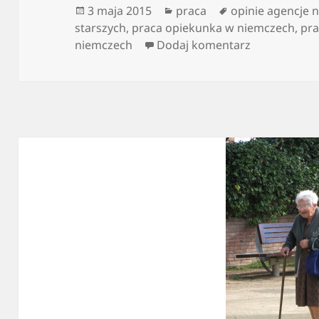
Data
Kategorie
Tagi
3 maja 2015
praca
opinie agencje 
publikacji
starszych
,
praca opiekunka w niemczech
,
pra
do Jak znale
niemczech
Dodaj komentarz