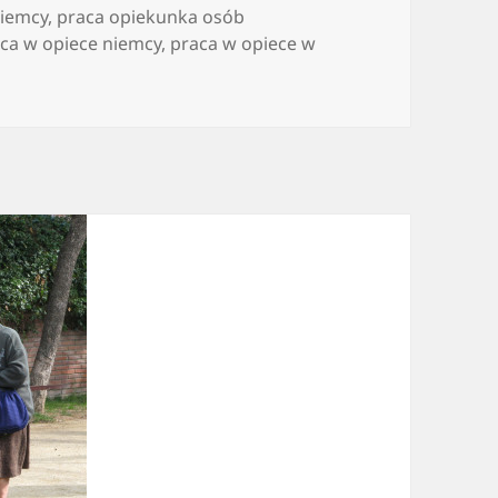
niemcy
,
praca opiekunka osób
ca w opiece niemcy
,
praca w opiece w
źć zatrudnienie w roli opiekuna osób starszych?