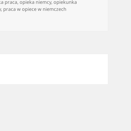
ka praca
,
opieka niemcy
,
opiekunka
y
,
praca w opiece w niemczech
 praca jako opiekun