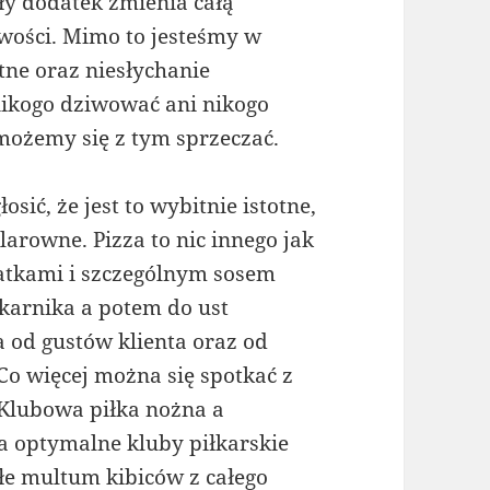
y dodatek zmienia całą
wości. Mimo to jesteśmy w
otne oraz niesłychanie
nikogo dziwować ani nikogo
 możemy się z tym sprzeczać.
sić, że jest to wybitnie istotne,
larowne. Pizza to nic innego jak
odatkami i szczególnym sosem
karnika a potem do ust
 od gustów klienta oraz od
o więcej można się spotkać z
 Klubowa piłka nożna a
a optymalne kluby piłkarskie
łe multum kibiców z całego