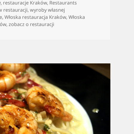
w
,
restauracje Kraków
,
Restaurants
w restauracji
,
wyroby własnej
e
,
Włoska restauracja Kraków
,
Włoska
ków
,
zobacz o restauracji