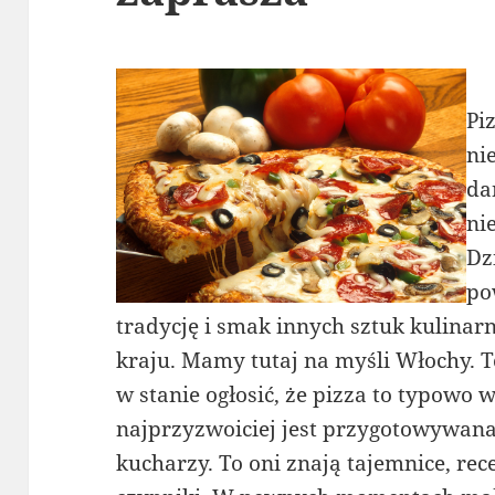
Pi
ni
da
ni
Dz
po
tradycję i smak innych sztuk kulinar
kraju. Mamy tutaj na myśli Włochy. T
w stanie ogłosić, że pizza to typowo 
najprzyzwoiciej jest przygotowywana
kucharzy. To oni znają tajemnice, rec