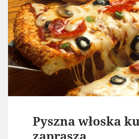
Pyszna włoska k
zaprasza