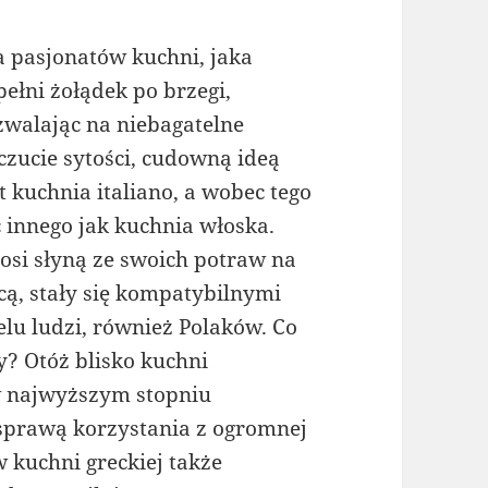
a pasjonatów kuchni, jaka
pełni żołądek po brzegi,
zwalając na niebagatelne
czucie sytości, cudowną ideą
st kuchnia italiano, a wobec tego
c innego jak kuchnia włoska.
osi słyną ze swoich potraw na
ycą, stały się kompatybilnymi
lu ludzi, również Polaków. Co
y? Otóż blisko kuchni
 w najwyższym stopniu
a sprawą korzystania z ogromnej
w kuchni greckiej także