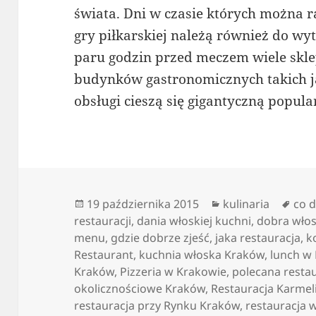
świata. Dni w czasie których można
gry piłkarskiej należą również do w
paru godzin przed meczem wiele skl
budynków gastronomicznych takich ja
obsługi cieszą się gigantyczną popula
Data
Kategorie
Tagi
19 października 2015
kulinaria
co 
publikacji
restauracji
,
dania włoskiej kuchni
,
dobra włos
menu
,
gdzie dobrze zjeść
,
jaka restauracja
,
k
Restaurant
,
kuchnia włoska Kraków
,
lunch w
Kraków
,
Pizzeria w Krakowie
,
polecana resta
okolicznościowe Kraków
,
Restauracja Karmel
restauracja przy Rynku Kraków
,
restauracja 