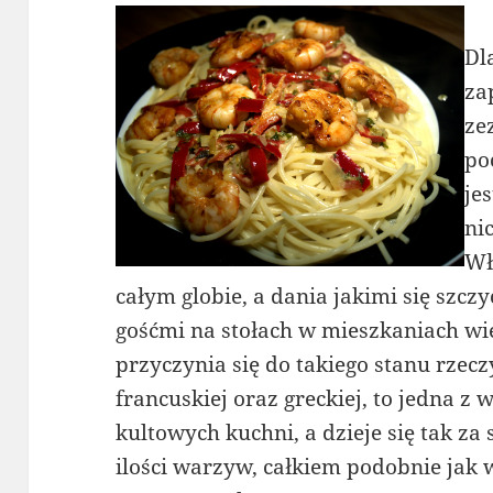
Dl
za
ze
po
je
ni
Wł
całym globie, a dania jakimi się szcz
gośćmi na stołach w mieszkaniach wie
przyczynia się do takiego stanu rzecz
francuskiej oraz greckiej, to jedna z
kultowych kuchni, a dzieje się tak z
ilości warzyw, całkiem podobnie jak 