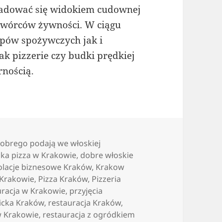
 radować się widokiem cudownej
ytwórców żywności. W ciągu
epów spożywczych jak i
k pizzerie czy budki prędkiej
rnością.
dobrego podają we włoskiej
ka pizza w Krakowie
,
dobre włoskie
olacje biznesowe Kraków
,
Krakow
 Krakowie
,
Pizza Kraków
,
Pizzeria
uracja w Krakowie
,
przyjęcia
icka Kraków
,
restauracja Kraków
,
w Krakowie
,
restauracja z ogródkiem