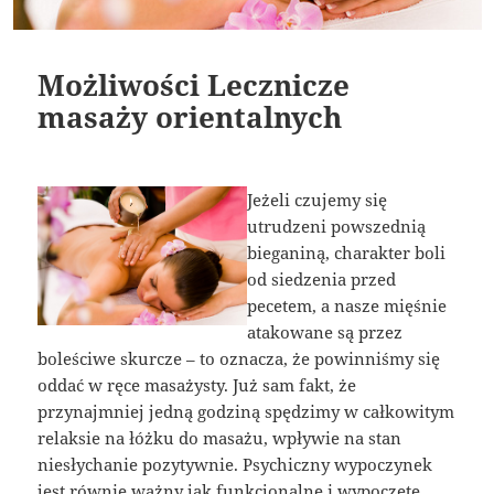
Możliwości Lecznicze
masaży orientalnych
Jeżeli czujemy się
utrudzeni powszednią
bieganiną, charakter boli
od siedzenia przed
pecetem, a nasze mięśnie
atakowane są przez
boleściwe skurcze – to oznacza, że powinniśmy się
oddać w ręce masażysty. Już sam fakt, że
przynajmniej jedną godziną spędzimy w całkowitym
relaksie na łóżku do masażu, wpływie na stan
niesłychanie pozytywnie. Psychiczny wypoczynek
jest równie ważny jak funkcjonalne i wypoczęte