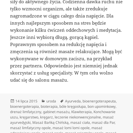
siły do aktywnego życia. Codzienna dawka ruchu nie
tylko wzmocni organizm, ale także zredukuje
nagromadzone w ciągu całego dnia napięcie. Dla
innych najlepszym sposobem na stres będzie
wykonanie kilku ćwiczeń oddechowych i medytacja.
Jeszcze inni wybiorą długą, gorącą kąpiel.
Poprawnym sposobem na redukcję napięcia i
zmęczenia są również masaże relaksujące. Mogą być
wykonywane w domowym zaciszu, na przykład
przez partnera. Odpowiednio jest niemniej jednak
skorzystać z usług specjalisty. W tym celu wolno
udać się do salonu masażu.
Data
Kategorie
Tagi
14 lipca 2015
uroda
Ayurveda
,
bioenergoterapeuta
,
publikacji
bioenergoterapia
,
bioterapia
,
bóle kręgosłupa
,
bon upominkowy
,
drenaż limfatyczny
,
gabinet masażu
,
Klawiterapia
,
Konchowanie
uszu
,
kręgarstwo
,
kręgarz
,
leczenie niekonwencjonalne
,
masaż
ayurvedyjski
,
Masaż Bańką Chińską
,
masaż ciała
,
masaż dla Par
,
masaż limfatyczny opole
,
masaż lomi lomi opole
,
masaż