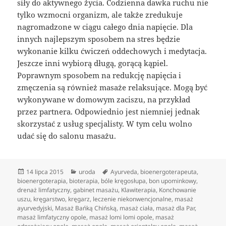
siły do aktywnego życia. Codzienna dawka ruchu nie
tylko wzmocni organizm, ale także zredukuje
nagromadzone w ciągu całego dnia napięcie. Dla
innych najlepszym sposobem na stres będzie
wykonanie kilku ćwiczeń oddechowych i medytacja.
Jeszcze inni wybiorą długą, gorącą kąpiel.
Poprawnym sposobem na redukcję napięcia i
zmęczenia są również masaże relaksujące. Mogą być
wykonywane w domowym zaciszu, na przykład
przez partnera. Odpowiednio jest niemniej jednak
skorzystać z usług specjalisty. W tym celu wolno
udać się do salonu masażu.
Data
Kategorie
Tagi
14 lipca 2015
uroda
Ayurveda
,
bioenergoterapeuta
,
publikacji
bioenergoterapia
,
bioterapia
,
bóle kręgosłupa
,
bon upominkowy
,
drenaż limfatyczny
,
gabinet masażu
,
Klawiterapia
,
Konchowanie
uszu
,
kręgarstwo
,
kręgarz
,
leczenie niekonwencjonalne
,
masaż
ayurvedyjski
,
Masaż Bańką Chińską
,
masaż ciała
,
masaż dla Par
,
masaż limfatyczny opole
,
masaż lomi lomi opole
,
masaż