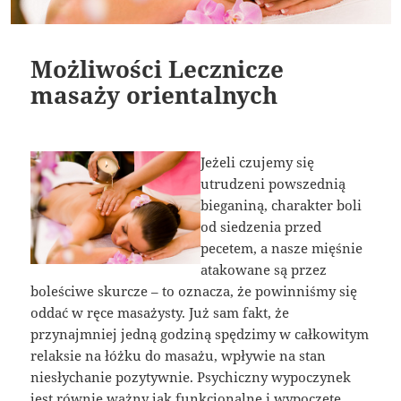
Możliwości Lecznicze
masaży orientalnych
Jeżeli czujemy się
utrudzeni powszednią
bieganiną, charakter boli
od siedzenia przed
pecetem, a nasze mięśnie
atakowane są przez
boleściwe skurcze – to oznacza, że powinniśmy się
oddać w ręce masażysty. Już sam fakt, że
przynajmniej jedną godziną spędzimy w całkowitym
relaksie na łóżku do masażu, wpływie na stan
niesłychanie pozytywnie. Psychiczny wypoczynek
jest równie ważny jak funkcjonalne i wypoczęte