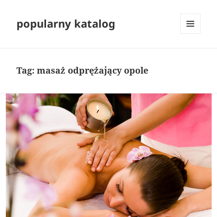
popularny katalog
MENU
I
WIDGETY
Tag:
masaż odprężający opole