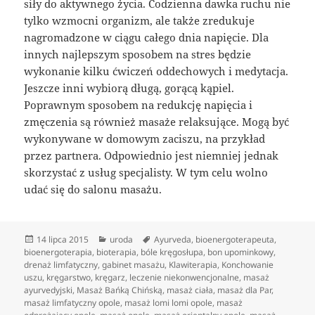
siły do aktywnego życia. Codzienna dawka ruchu nie
tylko wzmocni organizm, ale także zredukuje
nagromadzone w ciągu całego dnia napięcie. Dla
innych najlepszym sposobem na stres będzie
wykonanie kilku ćwiczeń oddechowych i medytacja.
Jeszcze inni wybiorą długą, gorącą kąpiel.
Poprawnym sposobem na redukcję napięcia i
zmęczenia są również masaże relaksujące. Mogą być
wykonywane w domowym zaciszu, na przykład
przez partnera. Odpowiednio jest niemniej jednak
skorzystać z usług specjalisty. W tym celu wolno
udać się do salonu masażu.
Data
Kategorie
Tagi
14 lipca 2015
uroda
Ayurveda
,
bioenergoterapeuta
,
publikacji
bioenergoterapia
,
bioterapia
,
bóle kręgosłupa
,
bon upominkowy
,
drenaż limfatyczny
,
gabinet masażu
,
Klawiterapia
,
Konchowanie
uszu
,
kręgarstwo
,
kręgarz
,
leczenie niekonwencjonalne
,
masaż
ayurvedyjski
,
Masaż Bańką Chińską
,
masaż ciała
,
masaż dla Par
,
masaż limfatyczny opole
,
masaż lomi lomi opole
,
masaż