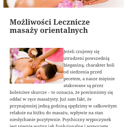
Możliwości Lecznicze
masaży orientalnych
Jeżeli czujemy się
utrudzeni powszednią
bieganiną, charakter boli
od siedzenia przed
pecetem, a nasze mięśnie
atakowane są przez
boleściwe skurcze – to oznacza, że powinniśmy się
oddać w ręce masażysty. Już sam fakt, że
przynajmniej jedną godziną spędzimy w całkowitym
relaksie na łóżku do masażu, wpływie na stan
niesłychanie pozytywnie. Psychiczny wypoczynek
jest równie ważny jak funkcjonalne i wypoczęte