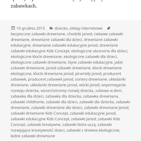
zabawkach.
Data
Kategorie
Tagi
10 grudnia 2015
dziecko
,
sklepy internetowe
publikacji
bezpieczne zabawki drewniane
,
chodziki janod
,
ciekawe zabawki
drewniane
,
drewniane zabawki dla dzieci
,
drewniane zabawki
edukacyjne
,
drewniane zabawki edukacyjne janod
,
drewniane
zabawki edukacyjne Kids Concept
,
ekologiczne akcesoria dla dzieci
,
ekologiczne klocki drewniane
,
ekologiczne zabawki dla dzieci
,
ekologiczne zabawki drewniane
,
fajne zabawki edukacyjne
,
jakie
zabawki drewniane
,
Janod zabawki drewniane
,
klocki drewniane
ekologiczne
,
klocki drewniane janod
,
piramidy janod
,
producent
zabawek
,
producent zabawek janod
,
sortery drewniane
,
układanki
drewnane
,
układanki drewniane janod
,
wózki janod
,
wspomaganie
rozwoju dziecka
,
wszechstronny rozwój dziecka
,
zabawa w dom
,
zabawka dla dzieci
,
zabawka dla dziecka
,
zabawka drewniana
,
zabawki childhome
,
zabawki dla dzieci
,
zabawki dla dziecka
,
zabawki
drewniane
,
zabawki drewniane dla dzieci
,
zabawki drewniane Janod
,
zabawki drewniane Kids Concept
,
zabawki edukacyjne janod
,
zabawki edukacyjne Kids Concept
,
zabawki Janod
,
zabawki Kids
Concept
,
zabawki kreatywne
,
zabawki które uczą
,
zabawki
rozwijające kreatywność dzieci
,
zabawki z drewna ekologiczne
,
ładne zabawki drewniane