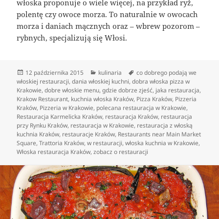
włoska proponuje o wiele więcej, na przykład ryż,
polentę czy owoce morza. To naturalnie w owocach
morza i daniach mącznych oraz – wbrew pozorom –
rybnych, specjalizują się Włosi.
Data
Kategorie
Tagi
12 października 2015
kulinaria
co dobrego podają we
publikacji
włoskiej restauracji
,
dania włoskiej kuchni
,
dobra włoska pizza w
Krakowie
,
dobre włoskie menu
,
gdzie dobrze zjeść
,
jaka restauracja
,
Krakow Restaurant
,
kuchnia włoska Kraków
,
Pizza Kraków
,
Pizzeria
Kraków
,
Pizzeria w Krakowie
,
polecana restauracja w Krakowie
,
Restauracja Karmelicka Kraków
,
restauracja Kraków
,
restauracja
przy Rynku Kraków
,
restauracja w Krakowie
,
restauracja z włoską
kuchnia Kraków
,
restauracje Kraków
,
Restaurants near Main Market
Square
,
Trattoria Kraków
,
w restauracji
,
włoska kuchnia w Krakowie
,
Włoska restauracja Kraków
,
zobacz o restauracji