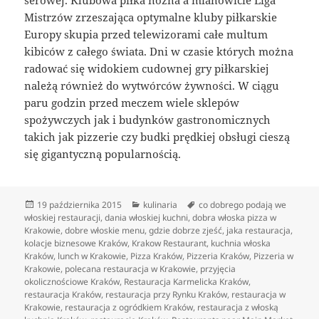
Mistrzów zrzeszająca optymalne kluby piłkarskie
Europy skupia przed telewizorami całe multum
kibiców z całego świata. Dni w czasie których można
radować się widokiem cudownej gry piłkarskiej
należą również do wytwórców żywności. W ciągu
paru godzin przed meczem wiele sklepów
spożywczych jak i budynków gastronomicznych
takich jak pizzerie czy budki prędkiej obsługi cieszą
się gigantyczną popularnością.
Data
Kategorie
Tagi
19 października 2015
kulinaria
co dobrego podają we
publikacji
włoskiej restauracji
,
dania włoskiej kuchni
,
dobra włoska pizza w
Krakowie
,
dobre włoskie menu
,
gdzie dobrze zjeść
,
jaka restauracja
,
kolacje biznesowe Kraków
,
Krakow Restaurant
,
kuchnia włoska
Kraków
,
lunch w Krakowie
,
Pizza Kraków
,
Pizzeria Kraków
,
Pizzeria w
Krakowie
,
polecana restauracja w Krakowie
,
przyjęcia
okolicznościowe Kraków
,
Restauracja Karmelicka Kraków
,
restauracja Kraków
,
restauracja przy Rynku Kraków
,
restauracja w
Krakowie
,
restauracja z ogródkiem Kraków
,
restauracja z włoską