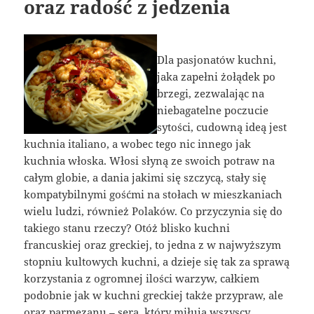
oraz radość z jedzenia
Dla pasjonatów kuchni,
jaka zapełni żołądek po
brzegi, zezwalając na
niebagatelne poczucie
sytości, cudowną ideą jest
kuchnia italiano, a wobec tego nic innego jak
kuchnia włoska. Włosi słyną ze swoich potraw na
całym globie, a dania jakimi się szczycą, stały się
kompatybilnymi gośćmi na stołach w mieszkaniach
wielu ludzi, również Polaków. Co przyczynia się do
takiego stanu rzeczy? Otóż blisko kuchni
francuskiej oraz greckiej, to jedna z w najwyższym
stopniu kultowych kuchni, a dzieje się tak za sprawą
korzystania z ogromnej ilości warzyw, całkiem
podobnie jak w kuchni greckiej także przypraw, ale
oraz parmezanu – sera, który miłują wszyscy