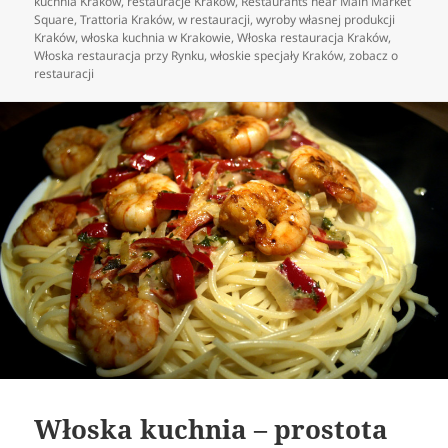
kuchnia Kraków
,
restauracje Kraków
,
Restaurants near Main Market
Square
,
Trattoria Kraków
,
w restauracji
,
wyroby własnej produkcji
Kraków
,
włoska kuchnia w Krakowie
,
Włoska restauracja Kraków
,
Włoska restauracja przy Rynku
,
włoskie specjały Kraków
,
zobacz o
restauracji
Włoska kuchnia – prostota