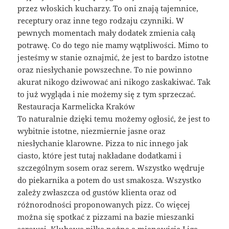
przez włoskich kucharzy. To oni znają tajemnice,
receptury oraz inne tego rodzaju czynniki. W
pewnych momentach mały dodatek zmienia całą
potrawę. Co do tego nie mamy wątpliwości. Mimo to
jesteśmy w stanie oznajmić, że jest to bardzo istotne
oraz niesłychanie powszechne. To nie powinno
akurat nikogo dziwować ani nikogo zaskakiwać. Tak
to już wygląda i nie możemy się z tym sprzeczać.
Restauracja Karmelicka Kraków
To naturalnie dzięki temu możemy ogłosić, że jest to
wybitnie istotne, niezmiernie jasne oraz
niesłychanie klarowne. Pizza to nic innego jak
ciasto, które jest tutaj nakładane dodatkami i
szczególnym sosem oraz serem. Wszystko wędruje
do piekarnika a potem do ust smakosza. Wszystko
zależy zwłaszcza od gustów klienta oraz od
różnorodności proponowanych pizz. Co więcej
można się spotkać z pizzami na bazie mieszanki
serowej. Klubowa piłka nożna a mianowicie Liga