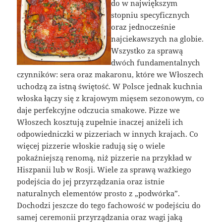
do w największym
stopniu specyficznych
oraz jednocześnie
najciekawszych na globie.
Wszystko za sprawą
dwóch fundamentalnych
czynników: sera oraz makaronu, które we Włoszech
uchodzą za istną świętość. W Polsce jednak kuchnia
włoska łączy się z krajowym mięsem sezonowym, co
daje perfekcyjne odczucia smakowe. Pizze we
Włoszech kosztują zupełnie inaczej aniżeli ich
odpowiedniczki w pizzeriach w innych krajach. Co
więcej pizzerie włoskie radują się o wiele
pokaźniejszą renomą, niż pizzerie na przykład w
Hiszpanii lub w Rosji. Wiele za sprawą ważkiego
podejścia do jej przyrządzania oraz istnie
naturalnych elementów prosto z „podwórka”.
Dochodzi jeszcze do tego fachowość w podejściu do
samej ceremonii przyrządzania oraz wagi jaką