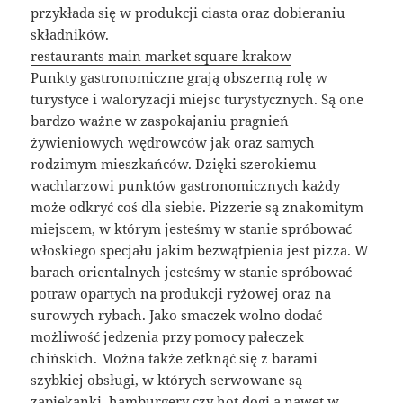
przykłada się w produkcji ciasta oraz dobieraniu
składników.
restaurants main market square krakow
Punkty gastronomiczne grają obszerną rolę w
turystyce i waloryzacji miejsc turystycznych. Są one
bardzo ważne w zaspokajaniu pragnień
żywieniowych wędrowców jak oraz samych
rodzimym mieszkańców. Dzięki szerokiemu
wachlarzowi punktów gastronomicznych każdy
może odkryć coś dla siebie. Pizzerie są znakomitym
miejscem, w którym jesteśmy w stanie spróbować
włoskiego specjału jakim bezwątpienia jest pizza. W
barach orientalnych jesteśmy w stanie spróbować
potraw opartych na produkcji ryżowej oraz na
surowych rybach. Jako smaczek wolno dodać
możliwość jedzenia przy pomocy pałeczek
chińskich. Można także zetknąć się z barami
szybkiej obsługi, w których serwowane są
zapiekanki, hamburgery czy hot dogi a nawet w