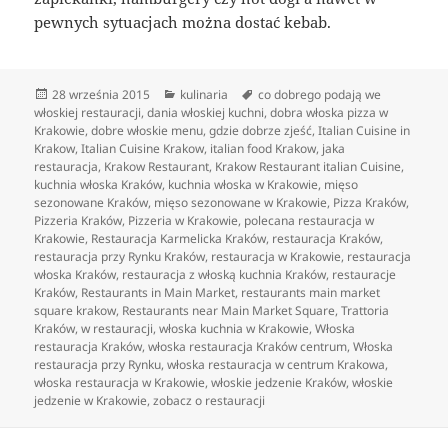
pewnych sytuacjach można dostać kebab.
Data
Kategorie
Tagi
28 września 2015
kulinaria
co dobrego podają we
publikacji
włoskiej restauracji
,
dania włoskiej kuchni
,
dobra włoska pizza w
Krakowie
,
dobre włoskie menu
,
gdzie dobrze zjeść
,
Italian Cuisine in
Krakow
,
Italian Cuisine Krakow
,
italian food Krakow
,
jaka
restauracja
,
Krakow Restaurant
,
Krakow Restaurant italian Cuisine
,
kuchnia włoska Kraków
,
kuchnia włoska w Krakowie
,
mięso
sezonowane Kraków
,
mięso sezonowane w Krakowie
,
Pizza Kraków
,
Pizzeria Kraków
,
Pizzeria w Krakowie
,
polecana restauracja w
Krakowie
,
Restauracja Karmelicka Kraków
,
restauracja Kraków
,
restauracja przy Rynku Kraków
,
restauracja w Krakowie
,
restauracja
włoska Kraków
,
restauracja z włoską kuchnia Kraków
,
restauracje
Kraków
,
Restaurants in Main Market
,
restaurants main market
square krakow
,
Restaurants near Main Market Square
,
Trattoria
Kraków
,
w restauracji
,
włoska kuchnia w Krakowie
,
Włoska
restauracja Kraków
,
włoska restauracja Kraków centrum
,
Włoska
restauracja przy Rynku
,
włoska restauracja w centrum Krakowa
,
włoska restauracja w Krakowie
,
włoskie jedzenie Kraków
,
włoskie
jedzenie w Krakowie
,
zobacz o restauracji