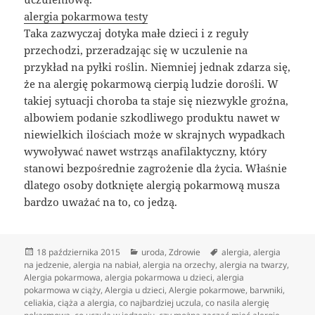
alergia pokarmowa testy
Taka zazwyczaj dotyka małe dzieci i z reguły
przechodzi, przeradzając się w uczulenie na
przykład na pyłki roślin. Niemniej jednak zdarza się,
że na alergię pokarmową cierpią ludzie dorośli. W
takiej sytuacji choroba ta staje się niezwykle groźna,
albowiem podanie szkodliwego produktu nawet w
niewielkich ilościach może w skrajnych wypadkach
wywoływać nawet wstrząs anafilaktyczny, który
stanowi bezpośrednie zagrożenie dla życia. Właśnie
dlatego osoby dotknięte alergią pokarmową musza
bardzo uważać na to, co jedzą.
Data
Kategorie
Tagi
18 października 2015
uroda
,
Zdrowie
alergia
,
alergia
publikacji
na jedzenie
,
alergia na nabiał
,
alergia na orzechy
,
alergia na twarzy
,
Alergia pokarmowa
,
alergia pokarmowa u dzieci
,
alergia
pokarmowa w ciąży
,
Alergia u dzieci
,
Alergie pokarmowe
,
barwniki
,
celiakia
,
ciąża a alergia
,
co najbardziej uczula
,
co nasila alergię