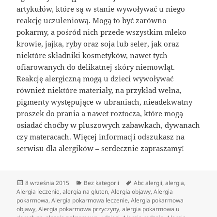
artykułów, które są w stanie wywoływać u niego
reakcję uczuleniową. Mogą to być zarówno
pokarmy, a pośród nich przede wszystkim mleko
krowie, jajka, ryby oraz soja lub seler, jak oraz
niektóre składniki kosmetyków, nawet tych
ofiarowanych do delikatnej skóry niemowląt.
Reakcję alergiczną mogą u dzieci wywoływać
również niektóre materiały, na przykład wełna,
pigmenty występujące w ubraniach, nieadekwatny
proszek do prania a nawet roztocza, które mogą
osiadać choćby w pluszowych zabawkach, dywanach
czy materacach. Więcej informacji odszukasz na
serwisu dla alergików – serdecznie zapraszamy!
Data
Kategorie
Tagi
8 września 2015
Bez kategorii
Abc alergii
,
alergia
,
publikacji
Alergia leczenie
,
alergia na gluten
,
Alergia objawy
,
Alergia
pokarmowa
,
Alergia pokarmowa leczenie
,
Alergia pokarmowa
objawy
,
Alergia pokarmowa przyczyny
,
alergia pokarmowa u