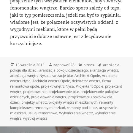
połączenie tych wszystkich elementów, aby stworzyć
fenomenalne wnętrze. Bardzo sporo zależy od tego,
jaki to typ pomieszczenia, jeżeli ma być to sypialnia,
wiadome jest, że połączenie oczywistych odcieni, z
wygodnymi meblami, które w pełni będą
przyzwoicie dobrze ustawne jest zdecydowanie
korzystniejsze.
Data
Autor
Kategorie
Tagi
13 września 2015
zapnowe528
biznes
aranżacja
publikacji
pokoju dla dzieci
,
aranżacja pokoju dziecięcego
,
aranżacja wnętrz
,
aranżacja wnętrz Nysa
,
aranżacje biur
,
Architekt Opole
,
Architekt
wnętrz Nysa
,
Architekt wnętrz Opole
,
dekorator wnętrz
,
firma
remontowa opole
,
projekt wnętrz Nysa
,
Projektant Opole
,
projektant
wnętrz
,
projektowanie
,
projektowanie biur
,
projektowanie pokojów
dziecięcych
,
projektowanie wnętrz
,
projektowaniu pokojów dla
dzieci
,
projekty wnętrz
,
projekty wnętrz mieszkalnych
,
remonty
kompleksowe
,
remonty mieszkań
,
remonty pod klucz
,
urządzanie
mieszkań
,
usługi remontowe
,
Wykończenia wnętrz
,
wykończenie
wnętrz
,
wystrój wnętrz
Nawigacja