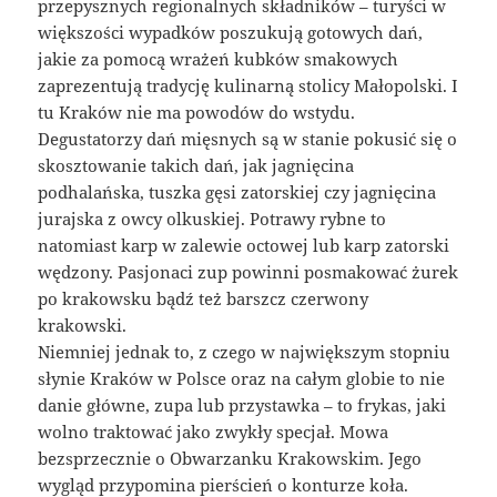
przepysznych regionalnych składników – turyści w
większości wypadków poszukują gotowych dań,
jakie za pomocą wrażeń kubków smakowych
zaprezentują tradycję kulinarną stolicy Małopolski. I
tu Kraków nie ma powodów do wstydu.
Degustatorzy dań mięsnych są w stanie pokusić się o
skosztowanie takich dań, jak jagnięcina
podhalańska, tuszka gęsi zatorskiej czy jagnięcina
jurajska z owcy olkuskiej. Potrawy rybne to
natomiast karp w zalewie octowej lub karp zatorski
wędzony. Pasjonaci zup powinni posmakować żurek
po krakowsku bądź też barszcz czerwony
krakowski.
Niemniej jednak to, z czego w największym stopniu
słynie Kraków w Polsce oraz na całym globie to nie
danie główne, zupa lub przystawka – to frykas, jaki
wolno traktować jako zwykły specjał. Mowa
bezsprzecznie o Obwarzanku Krakowskim. Jego
wygląd przypomina pierścień o konturze koła.