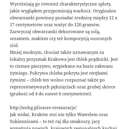
Wyróżniają go również charakterystyczne sploty,
jakie wyglądem przypominają warkocz. Oryginalne
obwarzanki powinny posiadać średnicę między 12 a
17 centymetrów oraz ważyć do 120 gramów.
Zazwyczaj obwarzanki dekorowane są solą,
sezamem, makiem czy też kompozycją suszonych
ziół.
Mniej modnym, chociaż także uznawanym za
lokalny przysmak Krakowa jest chleb prądnicki. Jest
to ciemne pieczywo, wypiekane na bazie zakwasu
żytniego. Pokrywa chleba pokryta jest otrębami
żytnimi – chleb ten wolno rozpoznać także po
reprezentatywnych pęknięciach oraz grubej skórce
(grubość od 4 do nawet 6 centymetrów).
http://mshg.pl/nasze-restauracje/
Jak widać, Kraków stoi nie tylko Wawelem oraz
Sukiennicami – to też raj dla smakoszy, jacy
wypatrują nowych, krajowych regionalnych kuchni